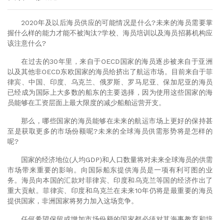
2020年及以后海员供应的可能情况是什么
?
未来的海员需要掌
握什么样的能力才能不被淘汰
?
学校、海员培训以及海员招募机构应
该注意什么
?
在过去的
30
年里，来自于
OECD
国家的海员逐步被来自于亚洲
以及其他非
OECD
东欧国家的海员给挤出了航运市场。目前来自于菲
律宾、中国、印度、乌克兰、俄罗斯、罗马尼亚、保加尼亚的海员
已经成为国际上大多数的船东的主要选择，因为使用这些国家的海
员能够在工资层面上最大限度的减少船舶运营开支。
那么，哪些国家的海员能够在未来的航运市场上更好的保持甚
至是获取更多的市场份额呢
?
未来的全球海员供需形势将是怎样的
呢
?
国家的经济地位
(
人均
GDP)
和人口数量将对未来全球海员的供需
市场带来重要的影响。向国际船东提供海员是一项有利可图的业
务。海员向本国的汇款对菲律宾、印度和乌克兰等国的经济作出了
重大贡献。菲律宾、印度和乌克兰在未来
10
年仍将是最重要的海员
提供国家，非洲国家将努力加入这场竞争。
任何希望保留或增加市场份额的国家都必须对其海事教育和培