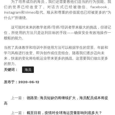
为了培养成功的海员，我们还需要教他们适当的行为技能。我
们的世界已经改变了。对话方式已经被微信、
facebook
、
Instagram
和
Vimeo
取代。顺从和尊重的价值观也已经被更多的“为
什么
?
”所缠绕。
这可能对未来的教学老师
/
导师
/
培训者带来极大的挑战，但请记
住，所使用的方法只是达到目标的手段——确保安全有效地操作一
艘船的能力。
当然了具体教学和培训中所使用方法可以根据学生的背景、年龄和
学习风格进行改变、即兴创作或任意组合。随着我们逐步迈向未
来，快速的变化将给航运业带来更多的挑战。这需要我们做出更多
的努力。
关键词：
海员
发布于：2020-06-12
上一篇：
德路里: 海员短缺仍将继续扩大，海员配员成本将提
高
上一篇：
截至目前，疫情对全球海运货量影响到底多大？