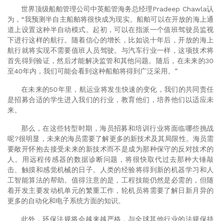
世界顶级船舶管理公司中英船管海务总经理
Pradeep Chawla
认
为，“我预测半自主船舶将很快成为现实。船舶可以在开放的海上通
道上设置这种半自动模式。起初，可以在指派一个值班驾驶员监视
下进行这样的航行。随着信心的增长，比如说十年后，开放的海上
航行就将实现不需要值班人员驾驶。与汽车行业一样，这项技术将
首先得到验证，然后才能解决监管和其他问题。随后，在未来的
30
至
40
年内，我们可能会看到这种船舶将得到广泛采用。”
在未来的
50
年里，航运业将发生快速的变化，我们的共同责任
是招募合适的学生进入我们的行业，教育他们，培养他们以适应未
来。
那么，在这些转型时期，海员招募和培训行业将面临哪些挑战
呢
?
很明显，未来的海员需要了解更多的新技术及其局限性。海员需
要敞开怀抱去接受未来的新技术而不是成为那种保守的反对技术的
人。用远程传感器的数据诊断问题，将很快取代过去那种大锤敲
击、触摸和感觉机械的日子。人类的经验将得到新的机器学习和人
工智能算法的帮助。值得注意的是，工程技能仍然是必需的，但随
着开发主要发动机单元的繁重工作，轮机员将需要了解日新月异的
更多的自动化和电子系统方面的知识。
此外，环保法规将会越来越严格，与全球其他行业的法规保持