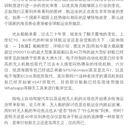
训制度进行进一步的优化审查，以使其海员能够跟上行业的变化。
正如我们正看到并将看到的那样，航运业的正在发生非常快速的变
化。如果一个国家不能跟上趋势做出相应的足够快地改变，那么这
个国家的海员将会逐渐被全球航运业所抛弃。
光从船舶来看，过去三十年里，就发生了翻天覆地的变化。上
世纪
70
、
80
年代的时候全球航运业还是杂货船的天下，
(
延伸阅
读：→【收藏】船舶类型，详细介绍，图文并茂
)
而如今最大载箱量
超过
21000TEU
的超大型集装箱船以及
40
万吨的超大型矿砂船已经
很常见的驰骋于世界各大洲大洋。电子控制的自动化程度已经非常
高的无人机舱也取代了过去令人感觉闷热嘈杂的传统机舱。六分
仪、纸质海图等也已经或正将被
GPS/Glonass(
甚至是北斗
)
、以及
电子海图
ECDIS
系统所取代。莫尔斯码
??
这种老掉牙的通讯机制目
前已经开始被
VSAT
所取代，目前部分船舶已经实现使用微信
Whatsapp
等聊天工具来进行船岸交流。
陆地上自动驾驶汽车以及远程无人机的出现也开始逐步给海运
业带来影响，近几年来，无人船的探讨也是在航运业内掀起波澜。
而针对无人船的争论焦点也从“是否”转向了“什么时候”到来。何时
?
是明天还是
40
年后到来也仅仅是取决于航运业的选择哪一种发展方
向，是奉行创新主义还是实用主义，仅此而已。