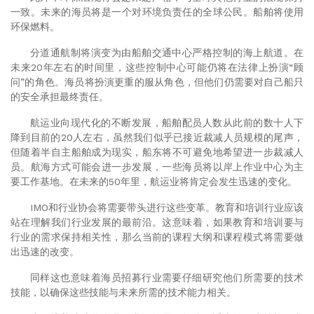
一致。未来的海员将是一个对环境负责任的全球公民。船舶将使用
环保燃料。
分道通航制将演变为由船舶交通中心严格控制的海上航道。在
未来
20
年左右的时间里，这些控制中心可能仍将在法律上扮演“顾
问”的角色。海员将扮演更重的服从角色，但他们仍需要对自己船只
的安全承担最终责任。
航运业向现代化的不断发展，船舶配员人数从此前的数十人下
降到目前的
20
人左右，虽然我们似乎已接近裁减人员规模的尾声，
但随着半自主船舶成为现实，船东将不可避免地希望进一步裁减人
员。航海方式可能会进一步发展，一些海员将以岸上作业中心为主
要工作基地。在未来的
50
年里，航运业将肯定会发生迅速的变化。
IMO和行业协会将需要带头进行这些变革。教育和培训行业应该
站在理解我们行业发展的最前沿。这意味着，如果教育和培训要与
行业的需求保持相关性，那么当前的课程大纲和课程模式将需要做
出迅速的改变。
同样这也意味着海员招募行业需要仔细研究他们所需要的技术
技能，以确保这些技能与未来所需的技术能力相关。